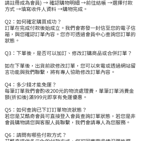
請註冊成為會員
)
→ 確認購物明細 →前往結帳 →選擇付款
方式 →填寫收件人資料 →購物完成。
Q2
：如何確定購買成功？
訂單在完成付款後始成立。我們會寄發一封信至您的電子信
箱，與您確認訂單內容。您亦可透過會員中心查詢您訂單的
狀態。
Q3
：下單後，是否可以加訂、修改訂購商品或合併訂單？
如在下單後，出貨前欲修改訂單，您可以來電或透過網站留
言功能與我們聯繫，將有專人協助修改訂單內容。
Q4
：多少錢才能免運？
每筆訂單我們會酌收
200
元的物流處理費，單筆訂單消費金
額
(
折扣後
)
滿999元即享有免運優惠。
Q5
：如何查詢已下訂訂單物流狀態？
若您是艾酷奇會員可直接登入會員查詢訂單狀態，若您是非
會員購物請您與客服人員聯繫，我們會請專人為您服務。
Q6
：請問有哪些付款方式？