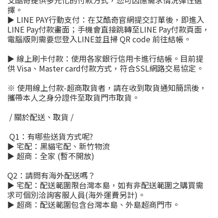
艾酷奇提供多元化的付款方式，您可因應需求情況彈性選
擇。
►
LINE PAY
行動支付：在艾酷奇官網提交訂單後，即進入
LINE Pay
付款畫面；手機會直接跳轉至
LINE Pay
付款頁面，
電腦版則需要您登入
LINE
並且掃
QR code
前往結帳。
► 線上刷卡付款：使用各家銀行信用卡進行結帳。目前提
供
Visa
、
Master card
付款方式，符合
SSL
網路交易協定。
※ 使用線上付款
-
超商取貨者，請在收到取貨通知簡訊後，
攜帶本人之身分證件至取貨門市取貨。
/
關於配送、取貨
/
Q1
：有哪些送貨方式呢
?
► 宅配：黑貓宅配、新竹物流
► 超商：全家 (暫不開放)
Q2
：請問有海外配送嗎？
► 宅配：配送範圍限台灣本島，如有非配送範圍之購買需
求可個別洽詢客服人員
(
海外運費另計
)
。
► 超商：配送範圍包含台灣本島、外島超商門市。