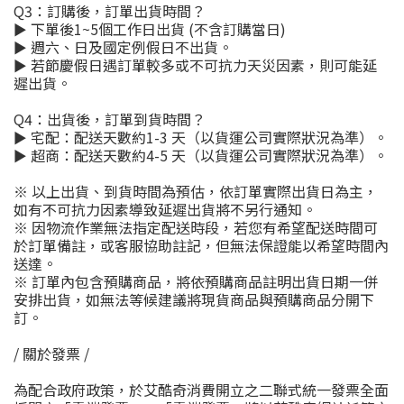
Q3
：訂購後，訂單出貨時間？
► 下單後1~5個工作日出貨
(
不含訂購當日
)
► 週六、日及國定例假日不出貨。
► 若節慶假日遇訂單較多或不可抗力天災因素，則可能延
遲出貨。
Q4
：出貨後，訂單到貨時間？
► 宅配：配送天數約
1-3
天（以貨運公司實際狀況為準）。
► 超商：配送天數約
4-5
天（以貨運公司實際狀況為準）。
※ 以上出貨、到貨時間為預估，依訂單實際出貨日為主，
如有不可抗力因素導致延遲出貨將不另行通知。
※ 因物流作業無法指定配送時段，若您有希望配送時間可
於訂單備註，或客服協助註記，但無法保證能以希望時間內
送達。
※ 訂單內包含預購商品，將依預購商品註明出貨日期一併
安排出貨，如無法等候建議將現貨商品與預購商品分開下
訂。
/
關於發票
/
為配合政府政策，於艾酷奇消費開立之二聯式統一發票全面