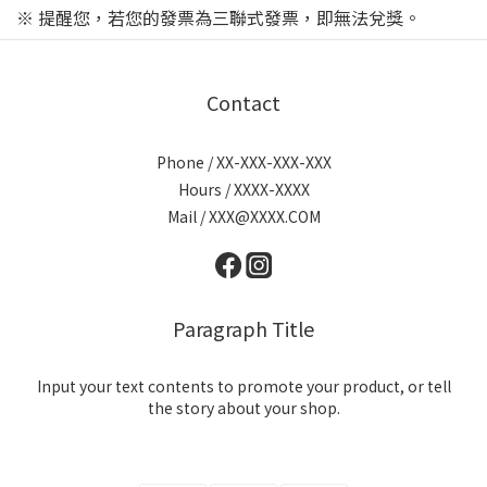
※ 提醒您，若您的發票為三聯式發票，即無法兌獎。
Contact
Phone / XX-XXX-XXX-XXX
Hours / XXXX-XXXX
Mail / XXX@XXXX.COM
Paragraph Title
Input your text contents to promote your product, or tell
the story about your shop.