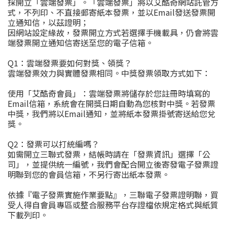
採開立「雲端發票」。「雲端發票」將以艾酷奇網站託管方
式，不列印、不直接郵寄紙本發票，並以
Email
發送發票開
立通知信，以茲證明；
因網站設定緣故，發票開立方式若選擇手機載具，仍會將雲
端發票開立通知信寄送至您的電子信箱。
Q1
：雲端發票要如何對獎、領獎？
雲端發票效力與實體發票相同。中獎發票領取方式如下：
使用「艾酷奇會員」：雲端發票將儲存於您註冊時填寫的
Email
信箱，系統會在開獎日期自動為您核對中獎。若發票
中獎，
我們將以
Email
通知，並將紙本發票掛號寄送給您兌
獎。
Q2
：發票可以打統編嗎？
如需開立三聯式發票，結帳時請在「發票資訊」選擇「公
司」，並提供統一編號，我們會配合開立後寄發電子發票證
明聯到您的會員信箱，不另行寄出紙本發票。
依據『電子發票實施作業要點』，三聯電子發票證明聯，買
受人得自會員專區或整合服務平台存證檔依規定格式與紙質
下載列印。