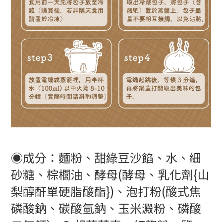
◉成分：麵粉、甜綠豆沙餡、水、細
砂糖、棕櫚油、酵母(酵母、乳化劑{山
梨醇酐單硬脂酸酯})、泡打粉(酸式焦
磷酸鈉、碳酸氫鈉、玉米澱粉、磷酸