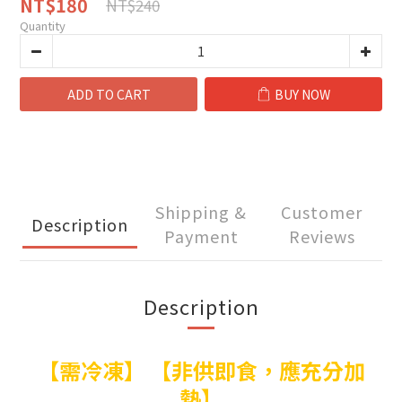
NT$180
NT$240
Quantity
ADD TO CART
BUY NOW
Shipping &
Customer
Description
Payment
Reviews
Description
【需冷凍】 【非供即食，應充分加
熱】