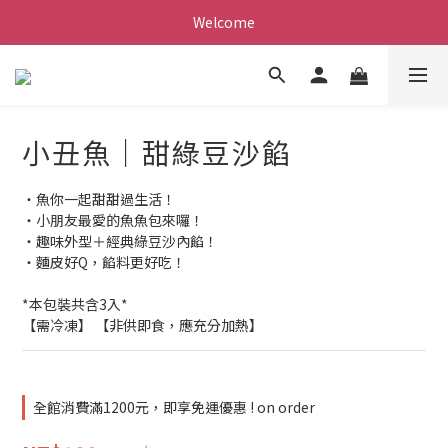
Welcome
小丑魚｜甜綠豆沙餡
・魚你一起甜甜過生活！
・小朋友最愛的魚魚包來囉！
・趣味外型＋經典綠豆沙內餡！
・麵皮好Q，餡料更好吃！
*本包裝共含3入*
【需冷凍】 【非供即食，應充分加熱】
全館消費滿1200元，即享免運優惠 ! on order