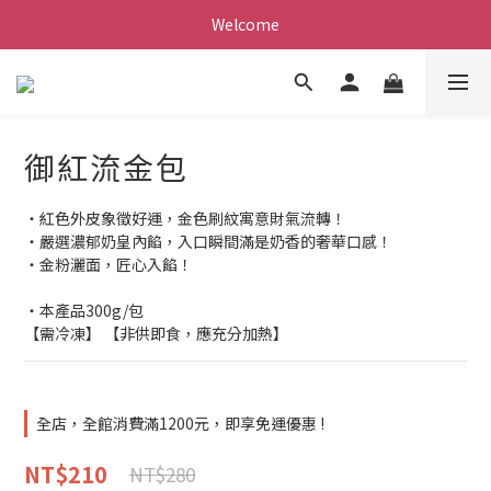
Welcome
御紅流金包
・紅色外皮象徵好運，金色刷紋寓意財氣流轉！
・嚴選濃郁奶皇內餡，入口瞬間滿是奶香的奢華口感！
・金粉灑面，匠心入餡！
・本產品300g/包
【需冷凍】 【非供即食，應充分加熱】
全店，全館消費滿1200元，即享免運優惠 !
NT$210
NT$280