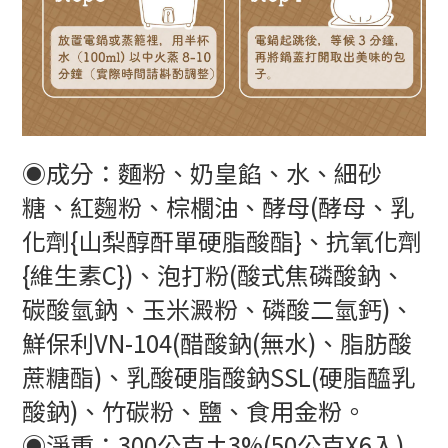
◉成分：麵粉、奶皇餡、水、細砂
糖、紅麴粉、棕櫚油、酵母(酵母、乳
化劑{山梨醇酐單硬脂酸酯}、抗氧化劑
{維生素C})、泡打粉(酸式焦磷酸鈉、
碳酸氫鈉、玉米澱粉、磷酸二氫鈣)、
鮮保利VN-104(醋酸鈉(無水)、脂肪酸
蔗糖酯)、乳酸硬脂酸鈉SSL(硬脂醯乳
酸鈉)、竹碳粉、鹽、食用金粉。
◉淨重：300公克±3%(50公克X6入)