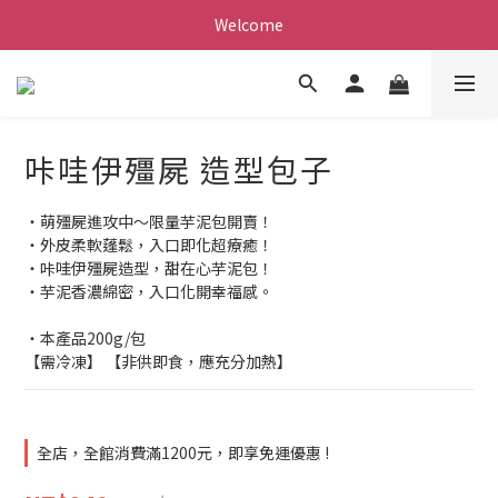
Welcome
咔哇伊殭屍 造型包子
・萌殭屍進攻中～限量芋泥包開賣！
・外皮柔軟蓬鬆，入口即化超療癒！
・咔哇伊殭屍造型，甜在心芋泥包！
・芋泥香濃綿密，入口化開幸福感。
・本產品200g/包
【需冷凍】 【非供即食，應充分加熱】
全店，全館消費滿1200元，即享免運優惠 !