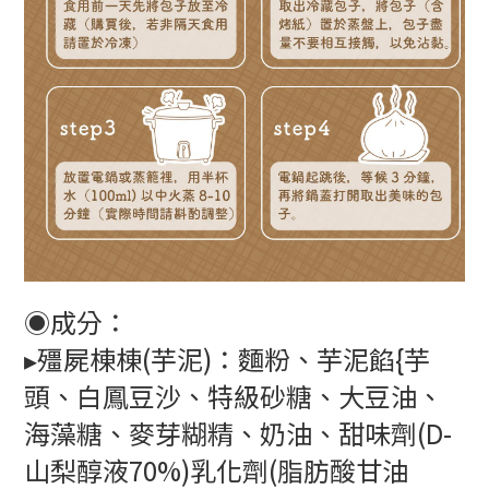
◉成分：
▸殭屍棟棟(芋泥)：麵粉、芋泥餡{芋
頭、白鳳豆沙、特級砂糖、大豆油、
海藻糖、麥芽糊精、奶油、甜味劑(D-
山梨醇液70%)乳化劑(脂肪酸甘油