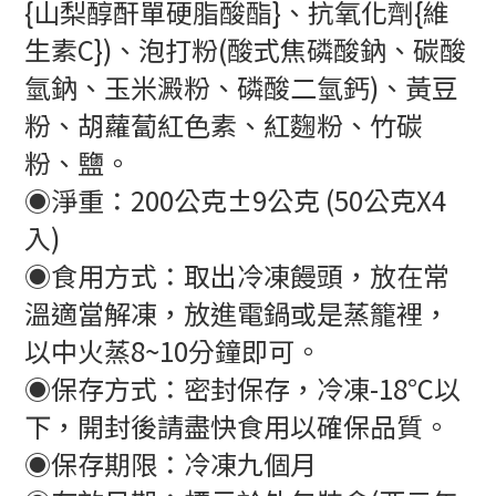
{山梨醇酐單硬脂酸酯}、抗氧化劑{維
生素C})、泡打粉(酸式焦磷酸鈉、碳酸
氫鈉、玉米澱粉、磷酸二氫鈣)、黃豆
粉、胡蘿蔔紅色素、紅麴粉、竹碳
粉、鹽。
◉淨重：200公克±9公克 (50公克X4
入)
◉食用方式：取出冷凍饅頭，放在常
溫適當解凍，放進電鍋或是蒸籠裡，
以中火蒸8~10分鐘即可。
◉保存方式：密封保存，冷凍-18℃以
下，開封後請盡快食用以確保品質。
◉保存期限：冷凍九個月