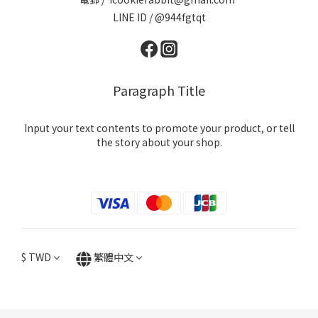
LINE ID / @944fgtqt
Paragraph Title
Input your text contents to promote your product, or tell
the story about your shop.
$
TWD
繁體中文