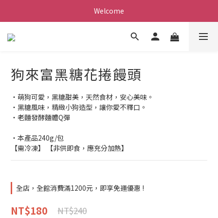
Welcome
狗來富黑糖花捲饅頭
・萌狗可愛，黑糖甜美，天然食材，安心美味。
・黑糖風味，精緻小狗造型，讓你愛不釋口。
・老麵發酵麵體Q彈
・本產品240g/包
【需冷凍】 【非供即食，應充分加熱】
全店，全館消費滿1200元，即享免運優惠 !
NT$180
NT$240