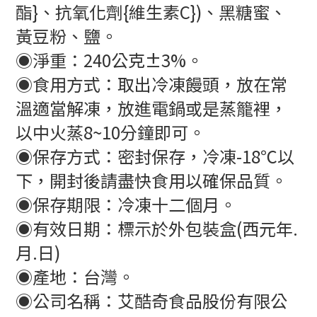
酯}、抗氧化劑{維生素C})、黑糖蜜、
黃豆粉、鹽。
◉淨重：240公克±3%。
◉食用方式：取出冷凍饅頭，放在常
溫適當解凍，放進電鍋或是蒸籠裡，
以中火蒸8~10分鐘即可。
◉保存方式：密封保存，冷凍-18℃以
下，開封後請盡快食用以確保品質。
◉保存期限：冷凍十二個月。
◉有效日期：標示於外包裝盒(西元年.
月.日)
◉產地：台灣。
◉公司名稱：艾酷奇食品股份有限公