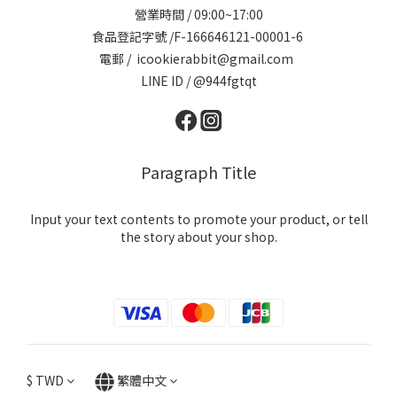
營業時間 / 09:00~17:00
食品登記字號 /F-166646121-00001-6
電郵 / icookierabbit@gmail.com
LINE ID / @944fgtqt
Paragraph Title
Input your text contents to promote your product, or tell
the story about your shop.
$
TWD
繁體中文