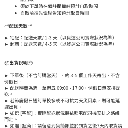
須於下單時在備註欄備註預計自取時間
自取前須先電聯告知預計取貨時間
⛅
配送天數
⛅
► 宅配：配送天數/ 1-3 天（以貨運公司實際狀況為準）
► 超商：配送天數/ 4-5 天（以貨運公司實際狀況為準）
📦
出貨說明
📦
► 下單後（不含訂購當天），約 3-5 個工作天寄出，不含
例假日。
► 配送時間為週一至週五 09:00 - 17:00，例假日無安排配
送。
► 若節慶假日遇訂單較多或不可抗力天災因素，則可能延
遲出貨。
► 如選 [宅配]：實際配送狀況將依照宅配司機安排之路線
而定。
► 如選 [超商]：請留意到貨簡訊並於到貨之後7天內取貨請