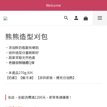
Welcome
熊熊造型刈包
・添加鮮奶香甜有嚼勁
・迷你造型分量剛剛好
・蔬果萃取天然色素
・老麵發酵麵體Q彈
・本產品270g/6片
【奶素】【需冷凍】 【非供即食，應充分加熱】
全店，全館消費滿1200元，即享免運優惠 !