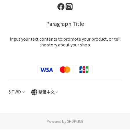
Paragraph Title
Input your text contents to promote your product, or tell
the story about your shop.
$
TWD
繁體中文
Powered by SHOPLINE